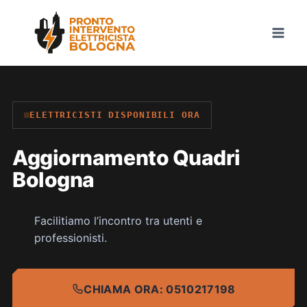
Skip
to
content
ELETTRICISTI DISPONIBILI ORA
Aggiornamento Quadri
Bologna
Facilitiamo l’incontro tra utenti e
professionisti.
CHIAMA ORA: 0510217198