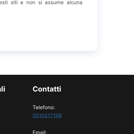
ti siti e non si assume alcuna
li
Contatti
Telefono:
0510217198
Email: