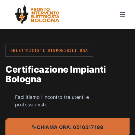
Skip
to
content
ELETTRICISTI DISPONIBILI ORA
Certificazione Impianti
Bologna
Facilitiamo l’incontro tra utenti e
professionisti.
CHIAMA ORA: 0510217198