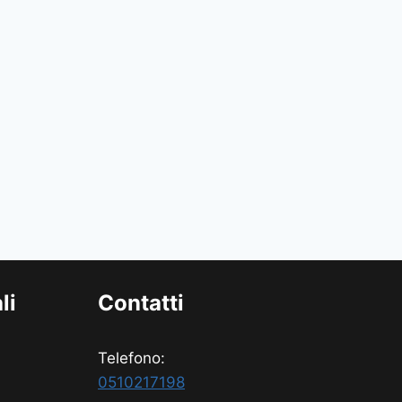
li
Contatti
Telefono:
0510217198